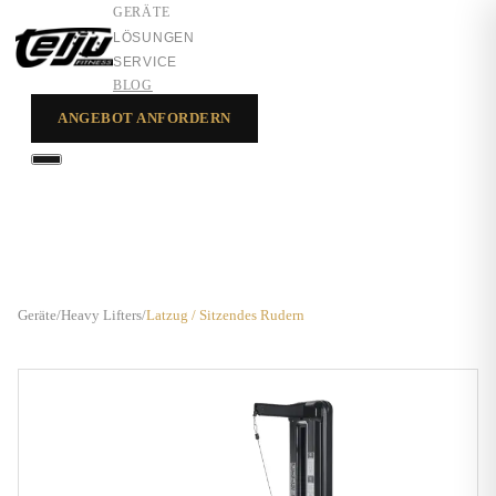
GERÄTE
LÖSUNGEN
SERVICE
BLOG
ANGEBOT ANFORDERN
GERÄTE
LÖSUNGEN
SERVICE
Geräte
/
Heavy Lifters
/
Latzug / Sitzendes Rudern