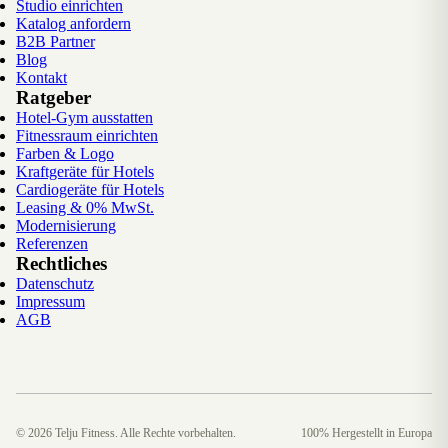
Studio einrichten
Katalog anfordern
B2B Partner
Blog
Kontakt
Ratgeber
Hotel-Gym ausstatten
Fitnessraum einrichten
Farben & Logo
Kraftgeräte für Hotels
Cardiogeräte für Hotels
Leasing & 0% MwSt.
Modernisierung
Referenzen
Rechtliches
Datenschutz
Impressum
AGB
©
2026
Telju Fitness. Alle Rechte vorbehalten.
100% Hergestellt in Europa