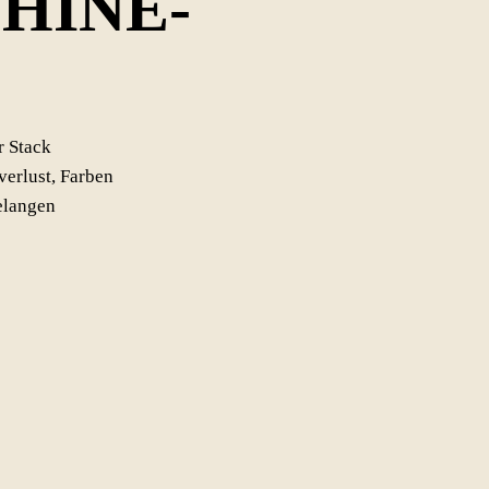
HINE-
r Stack
verlust, Farben
elangen