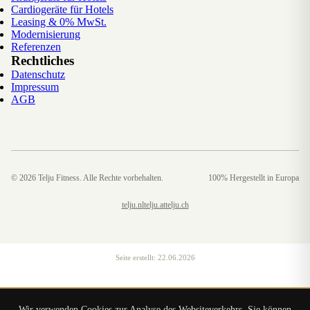
Cardiogeräte für Hotels
Leasing & 0% MwSt.
Modernisierung
Referenzen
Rechtliches
Datenschutz
Impressum
AGB
©
2026
Telju Fitness. Alle Rechte vorbehalten.
100% Hergestellt in Europa
telju.nl
telju.at
telju.ch
Seite erstellt:
22.06.2026
Wir verwenden Cookies zur Analyse des Websiteverkehrs. Sie können