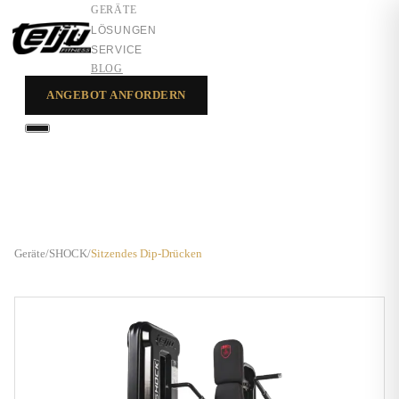
GERÄTE
LÖSUNGEN
SERVICE
BLOG
ANGEBOT ANFORDERN
GERÄTE
LÖSUNGEN
SERVICE
Geräte
/
SHOCK
/
Sitzendes Dip-Drücken