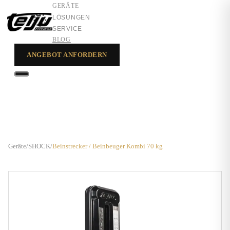
GERÄTE
LÖSUNGEN
SERVICE
BLOG
ANGEBOT ANFORDERN
GERÄTE
LÖSUNGEN
SERVICE
Geräte
/
SHOCK
/
Beinstrecker / Beinbeuger Kombi 70 kg