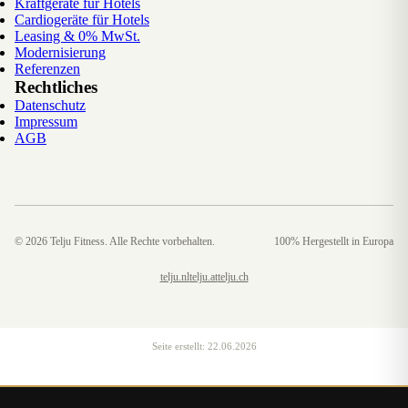
Kraftgeräte für Hotels
Cardiogeräte für Hotels
Leasing & 0% MwSt.
Modernisierung
Referenzen
Rechtliches
Datenschutz
Impressum
AGB
©
2026
Telju Fitness. Alle Rechte vorbehalten.
100% Hergestellt in Europa
telju.nl
telju.at
telju.ch
Seite erstellt:
22.06.2026