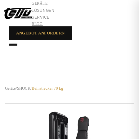
GERÄTE
LÖSUNGEN
SERVICE
BLOG
ANGEBOT ANFORDERN
GERÄTE
LÖSUNGEN
SERVICE
Geräte
/
SHOCK
/
Beinstrecker 70 kg