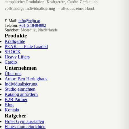
europäischer Produktion. Kraftgeräte, Cardio-Geräte und
vollständige Individualisierung — alles aus einer Hand.
E-Mail:
info@telju.at
Telefon:
+31 6 18484802
Standort:
Moerdijk, Niederlande
Produkte
Kraftgeräte
PEAK — Plate Loaded
SHOCK
Heavy Lifters
Cardio
Unternehmen
Über uns
Autor: Ben Heringhaus
Individualisierung
Studio einrichten
Katalog anfordern
B2B Partner
Blog
Kontakt
Ratgeber
Hotel-Gym ausstatten
Fitnessraum einrichten