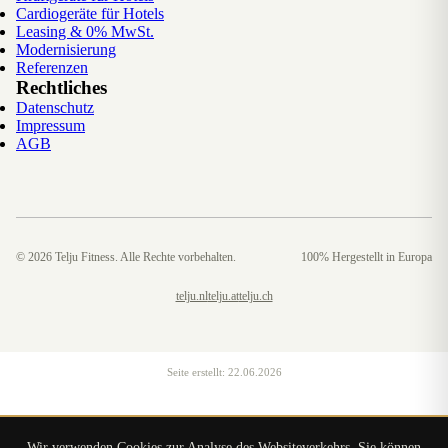
Cardiogeräte für Hotels
Leasing & 0% MwSt.
Modernisierung
Referenzen
Rechtliches
Datenschutz
Impressum
AGB
©
2026
Telju Fitness. Alle Rechte vorbehalten.
100% Hergestellt in Europa
telju.nl
telju.at
telju.ch
Seite erstellt:
22.06.2026
Wir verwenden Cookies zur Analyse des Websiteverkehrs. Sie können