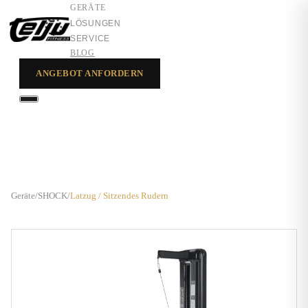
GERÄTE
LÖSUNGEN
SERVICE
BLOG
ANGEBOT ANFORDERN
GERÄTE
LÖSUNGEN
SERVICE
Geräte
/
SHOCK
/
Latzug / Sitzendes Rudern