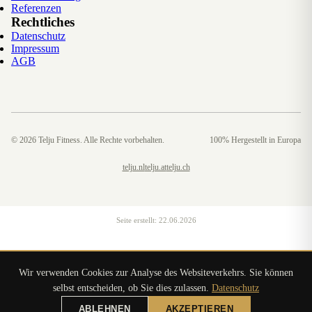
Referenzen
Rechtliches
Datenschutz
Impressum
AGB
©
2026
Telju Fitness. Alle Rechte vorbehalten.
100% Hergestellt in Europa
telju.nl
telju.at
telju.ch
Seite erstellt:
22.06.2026
Wir verwenden Cookies zur Analyse des Websiteverkehrs. Sie können
selbst entscheiden, ob Sie dies zulassen.
Datenschutz
ABLEHNEN
AKZEPTIEREN
ANGEBOT ANFORDERN