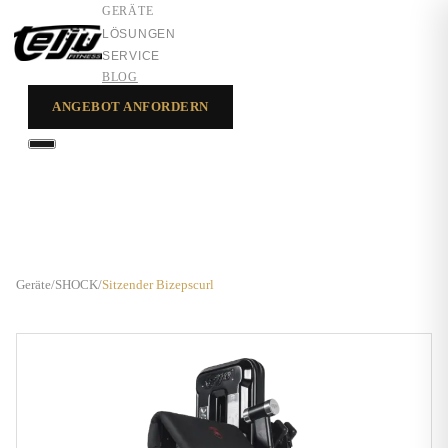
GERÄTE
LÖSUNGEN
SERVICE
BLOG
ANGEBOT ANFORDERN
GERÄTE
LÖSUNGEN
SERVICE
Geräte
/
SHOCK
/
Sitzender Bizepscurl