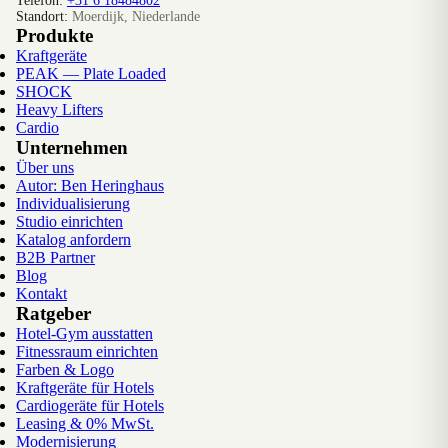
Telefon:
+31 6 18484802
Standort:
Moerdijk, Niederlande
Produkte
Kraftgeräte
PEAK — Plate Loaded
SHOCK
Heavy Lifters
Cardio
Unternehmen
Über uns
Autor: Ben Heringhaus
Individualisierung
Studio einrichten
Katalog anfordern
B2B Partner
Blog
Kontakt
Ratgeber
Hotel-Gym ausstatten
Fitnessraum einrichten
Farben & Logo
Kraftgeräte für Hotels
Cardiogeräte für Hotels
Leasing & 0% MwSt.
Modernisierung