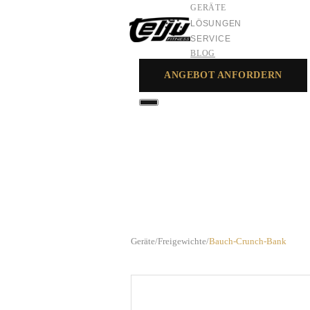
GERÄTE
LÖSUNGEN
SERVICE
BLOG
ANGEBOT ANFORDERN
GERÄTE
LÖSUNGEN
SERVICE
Geräte
/
Freigewichte
/
Bauch-Crunch-Bank