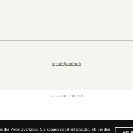
telju.nl
telju.at
telju.ch
Seite erstellt:
22.06.2026
 des Websiteverkehrs. Sie können selbst entscheiden, ob Sie dies
ABL