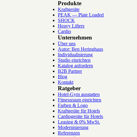
Produkte
Kraftgeräte
PEAK — Plate Loaded
SHOCK
Heavy Lifters
Cardio
Unternehmen
Über uns
Autor: Ben Heringhaus
Individualisierung
Studio einrichten
Katalog anfordern
B2B Partner
Blog
Kontakt
Ratgeber
Hotel-Gym ausstatten
Fitnessraum einrichten
Farben & Logo
Kraftgeräte für Hotels
Cardiogeräte für Hotels
Leasing & 0% MwSt.
Modernisierung
Referenzen