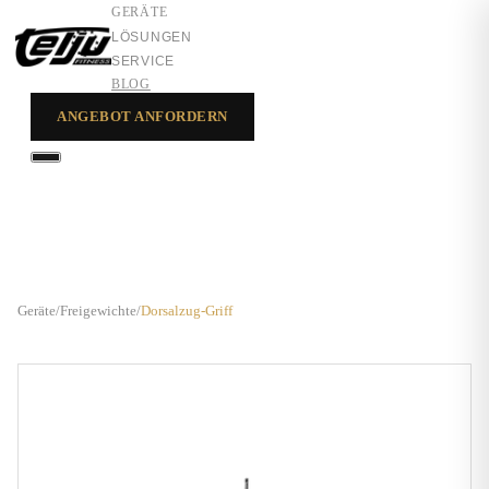
GERÄTE
LÖSUNGEN
SERVICE
BLOG
ANGEBOT ANFORDERN
GERÄTE
LÖSUNGEN
SERVICE
Geräte
/
Freigewichte
/
Dorsalzug-Griff