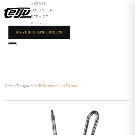
GERÄTE
LÖSUNGEN
SERVICE
BLOG
ANGEBOT ANFORDERN
GERÄTE
LÖSUNGEN
SERVICE
Geräte
/
Freigewichte
/
Federverschluss 50 mm