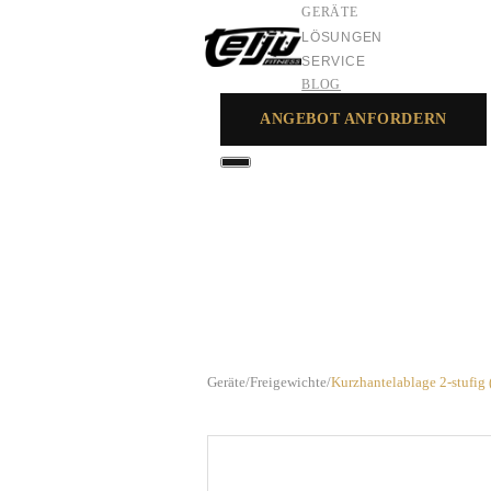
GERÄTE
LÖSUNGEN
SERVICE
BLOG
ANGEBOT ANFORDERN
GERÄTE
LÖSUNGEN
SERVICE
Geräte
/
Freigewichte
/
Kurzhantelablage 2-stufig 