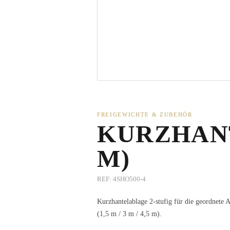
FREIGEWICHTE & ZUBEHÖR
KURZHANT
M)
REF:
4SHO500-4
Kurzhantelablage 2-stufig für die geordnete
(1,5 m / 3 m / 4,5 m).