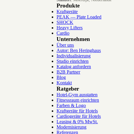
Produkte
Kraftgeräte
PEAK — Plate Loaded
SHOCK
Heavy Lifters
Cardio
Unternehmen
Über uns
Autor: Ben Heringhaus
Individualisierung
Studio einrichten
Katalog anfordern
B2B Partner
Blog
Kontakt
Ratgeber
Hotel-Gym ausstatten
Fitnessraum einrichten
Farben & Logo
Kraftgeräte für Hotels
Cardiogeräte für Hotels
Leasing & 0% MwSt.
Modernisierung
Referenzen