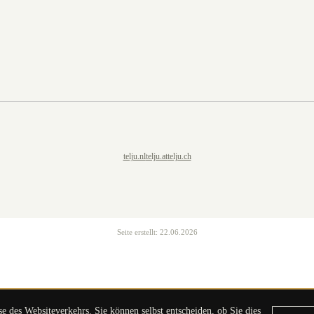
telju.nl
telju.at
telju.ch
Seite erstellt:
22.06.2026
 des Websiteverkehrs. Sie können selbst entscheiden, ob Sie dies