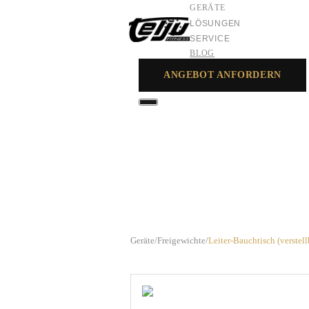
GERÄTE
LÖSUNGEN
SERVICE
BLOG
ANGEBOT ANFORDERN
GERÄTE
LÖSUNGEN
SERVICE
Geräte
/
Freigewichte
/
Leiter-Bauchtisch (verstell