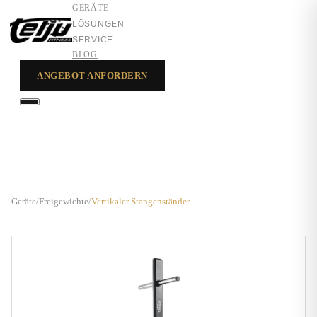
GERÄTE
LÖSUNGEN
SERVICE
BLOG
ANGEBOT ANFORDERN
GERÄTE
LÖSUNGEN
SERVICE
Geräte
/
Freigewichte
/
Vertikaler Stangenständer