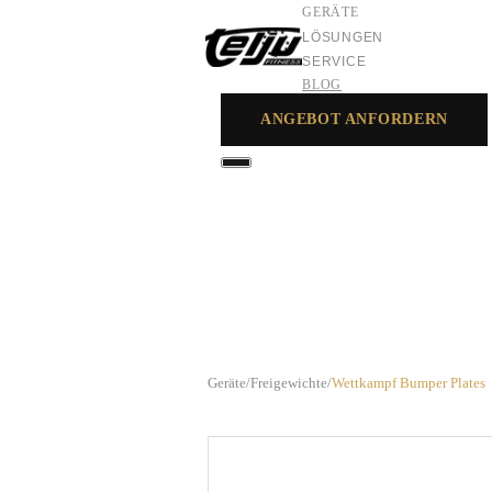
GERÄTE
LÖSUNGEN
SERVICE
BLOG
ANGEBOT ANFORDERN
GERÄTE
LÖSUNGEN
SERVICE
Geräte
/
Freigewichte
/
Wettkampf Bumper Plates