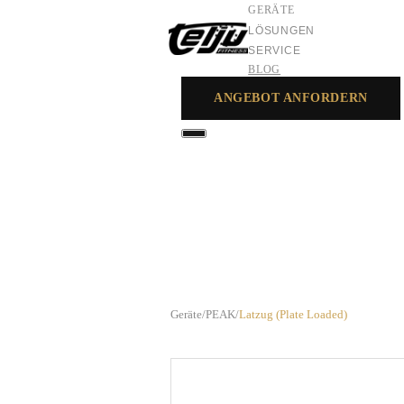
GERÄTE
LÖSUNGEN
SERVICE
BLOG
ANGEBOT ANFORDERN
GERÄTE
LÖSUNGEN
SERVICE
Geräte
/
PEAK
/
Latzug (Plate Loaded)