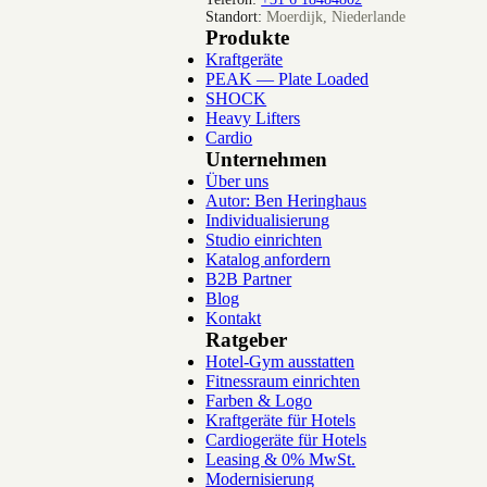
Standort:
Moerdijk, Niederlande
Produkte
Kraftgeräte
PEAK — Plate Loaded
SHOCK
Heavy Lifters
Cardio
Unternehmen
Über uns
Autor: Ben Heringhaus
Individualisierung
Studio einrichten
Katalog anfordern
B2B Partner
Blog
Kontakt
Ratgeber
Hotel-Gym ausstatten
Fitnessraum einrichten
Farben & Logo
Kraftgeräte für Hotels
Cardiogeräte für Hotels
Leasing & 0% MwSt.
Modernisierung