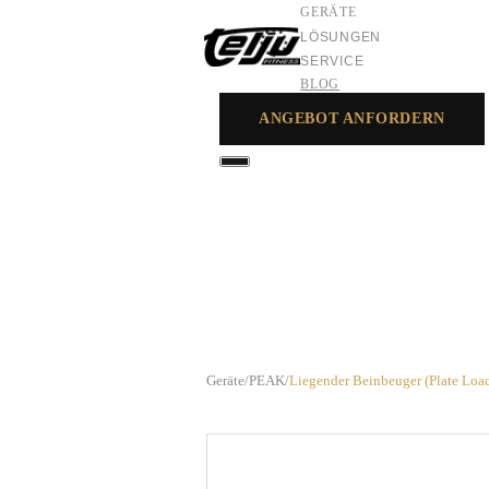
GERÄTE
LÖSUNGEN
SERVICE
BLOG
ANGEBOT ANFORDERN
GERÄTE
LÖSUNGEN
SERVICE
Geräte
/
PEAK
/
Liegender Beinbeuger (Plate Loa